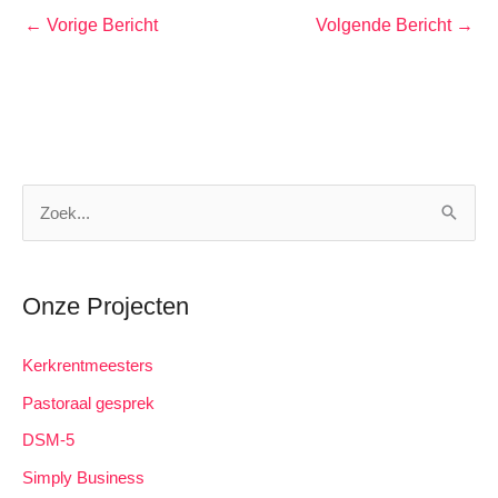
←
Vorige Bericht
Volgende Bericht
→
Z
o
e
k
Onze Projecten
n
Kerkrentmeesters
a
a
Pastoraal gesprek
r
DSM-5
:
Simply Business