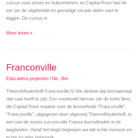
cursus voor artsen en hulpverleners en Capital Rose had de
eer om de uitgebreide en gevoelige visuele delen vast te
leggen. De cursus is
SM
Meer lezen »
en
Zorg
Franconville
Educatieve projecten
/
Nic. Bel
ThiemeMeulenhoff Franconville IV We denken dat lesmateriaal
niet saai hoeft te zijn. Een voorbeeld hiervan zijn de korte films
die Capital Rose maakte voor de lesmethode “Franconville”.
“Franconville”, uitgegeven door uitgeverij ThiemeMeulenhoff, is
een van de meest succesvolle Franse lesmethoden in de
laaglanden. Vanaf het begin begrepen we dat echte mensen en
echte locaties belangrijk