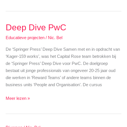
Salida
stage
Deep Dive PwC
Educatieve projecten
/
Nic. Bel
De ‘Springer Press’ Deep Dive Samen met en in opdracht van
‘Kager-159 works’, was het Capital Rose team betrokken bij
de ‘Springer Press’ Deep Dive voor PwC. De doelgroep
bestaat uit jonge professionals van ongeveer 20-25 jaar oud
die werken in ‘Reward Teams’ of andere teams binnen de
business units ‘People and Organisation’. De cursus
Deep
Meer lezen »
Dive
PwC