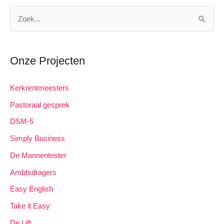
Z
o
e
k
Onze Projecten
n
Kerkrentmeesters
a
a
Pastoraal gesprek
r
DSM-5
:
Simply Business
De Mannentester
Ambtsdragers
Easy English
Take it Easy
De Lift