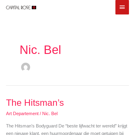
Ga
Hoof
naar
de
inhoud
Nic. Bel
The Hitsman’s
Art Departement
/
Nic. Bel
The Hitsman’s Bodyguard De “beste lijfwacht ter wereld” krijgt
een nieuwe klant, een huurmoordenaar die moet getuigen bij